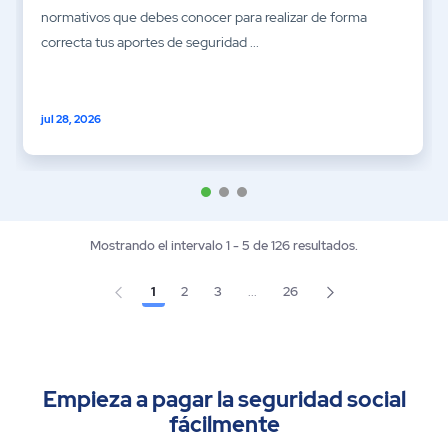
normativos que debes conocer para realizar de forma
correcta tus aportes de seguridad ...
jul 28, 2026
Mostrando el intervalo 1 - 5 de 126 resultados.
1
2
3
...
26
Página
Página
Página
Página
Páginas intermedias Use TAB pa
Empieza a pagar la seguridad social
fácilmente