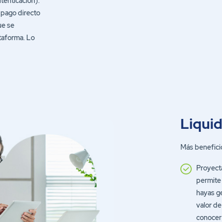
 pago directo
ue se
ataforma. Lo
Liqui
Más benefici
Proyecta
permite 
hayas g
valor de
conocer 