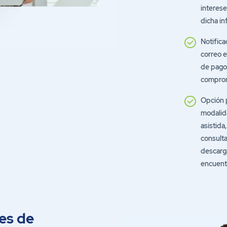
interes
dicha in
Notifica
correo e
de pago 
comprom
Opción p
modalida
asistida
consulta
descarga
encuentr
es de