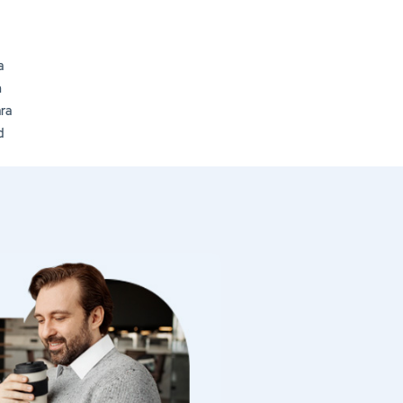
a
n
ara
d