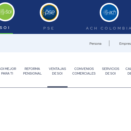
SOI
PSE
ACH COLOMBI
Persona
Empres
SOI MEJOR
REFORMA
VENTAJAS
CONVENIOS
SERVICIOS
CA
PARA TI
PENSIONAL
DE SOI
COMERCIALES
DE SOI
D
SOI