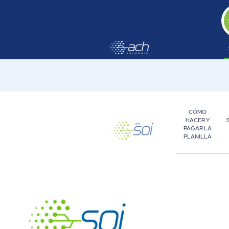
Saltar al contenido principal
CÓMO
HACER Y
PAGAR LA
PLANILLA
Ventajas de liquidar tu planilla con 