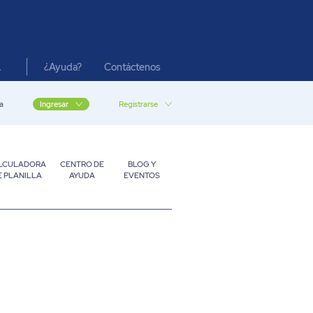
¿Ayuda?
Contáctenos
A
a
Registrarse
Ingresar
LCULADORA
CENTRO DE
BLOG Y
E PLANILLA
AYUDA
EVENTOS