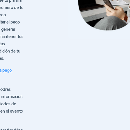
 número de tu
rreo
itar el pago
e generar
 mantener tus
tas
dición de tu
es.
ra pago
podrás
a información
riodos de
 en el evento
tenticación):