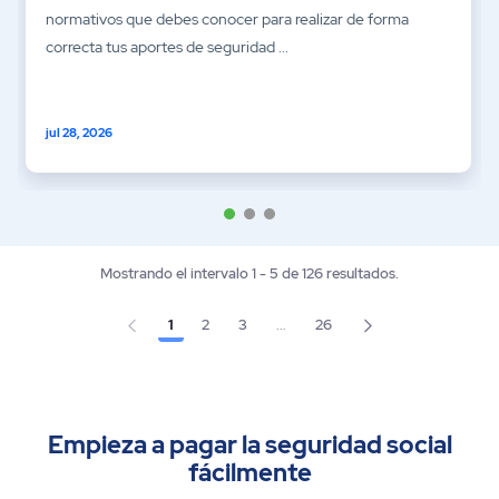
normativos que debes conocer para realizar de forma
correcta tus aportes de seguridad ...
jul 28, 2026
Mostrando el intervalo 1 - 5 de 126 resultados.
1
2
3
...
26
Página
Página
Página
Página
Páginas intermedias Use TAB pa
Empieza a pagar la seguridad social
fácilmente