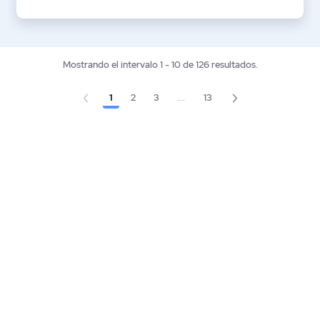
Mostrando el intervalo 1 - 10 de 126 resultados.
1
2
3
...
13
Página
Página
Página
Página
Páginas intermedias Use TAB p