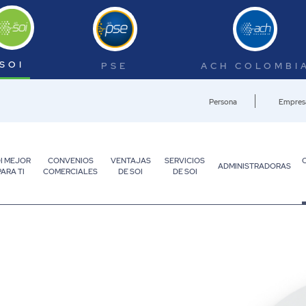
SOI
PSE
ACH COLOMBI
Persona
Empres
I MEJOR
CONVENIOS
VENTAJAS
SERVICIOS
ADMINISTRADORAS
PARA TI
COMERCIALES
DE SOI
DE SOI