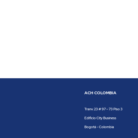
ACH COLOMBIA
Tranv. 23 # 97 – 73 Piso 3
Edificio City Business
Bogotá - Colombia