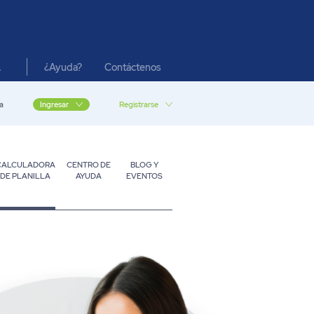
¿Ayuda?
Contáctenos
A
a
Registrarse
Ingresar
CALCULADORA
CENTRO DE
BLOG Y
DE PLANILLA
AYUDA
EVENTOS