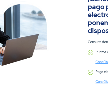
pago p
electr
ponem
dispos
Consulta don
Puntos 
Consúlta
Pago el
Consúlta