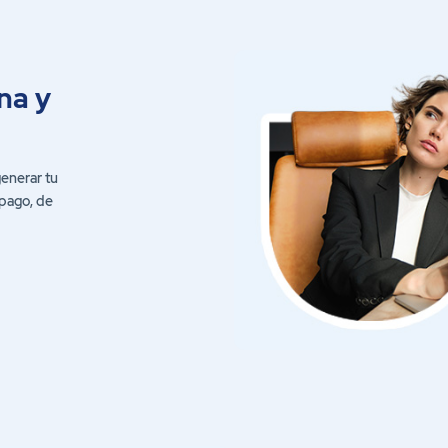
na y
enerar tu
l pago, de
ACH CO