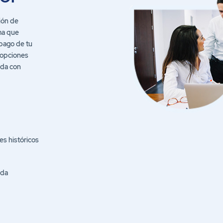
ión de
ma que
 pago de tu
 opciones
ada con
s históricos
ida