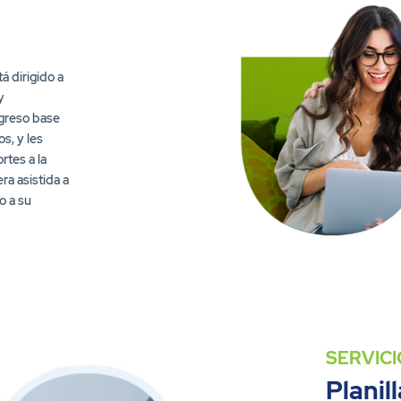
á dirigido a
y
ngreso base
os, y les
rtes a la
ra asistida a
o a su
SERVICI
Planil