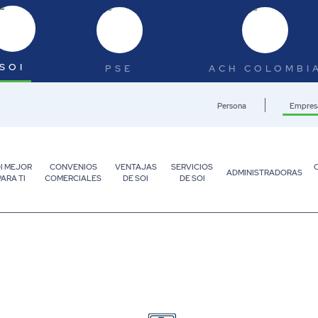
SOI
PSE
ACH COLOMBI
Persona
Empres
I MEJOR
CONVENIOS
VENTAJAS
SERVICIOS
ADMINISTRADORAS
PARA TI
COMERCIALES
DE SOI
DE SOI