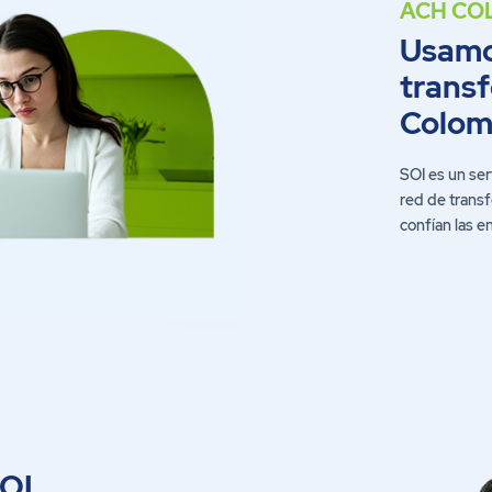
Usamo
trans
Colom
SOI es un ser
red de transf
confían las e
SOI