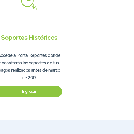
Soportes Históricos
Paga tu plani
PSE
ccede al Portal Reportes donde
Si ya tienes tu planill
encontrarás los soportes de tus
puedes pagar por P
pagos realizados antes de marzo
pasos
de 2017
Ingresar
Pago SOI