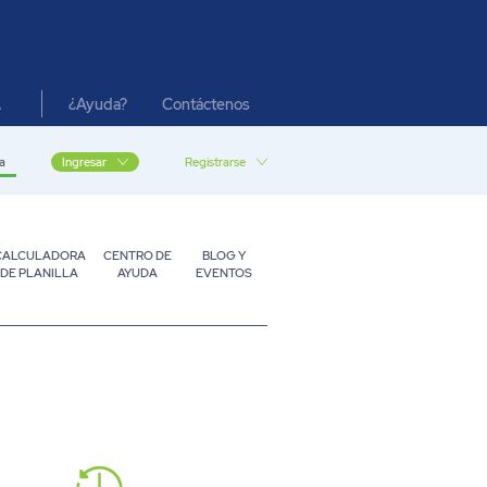
¿Ayuda?
Contáctenos
A
a
Registrarse
Ingresar
CALCULADORA
CENTRO DE
BLOG Y
DE PLANILLA
AYUDA
EVENTOS