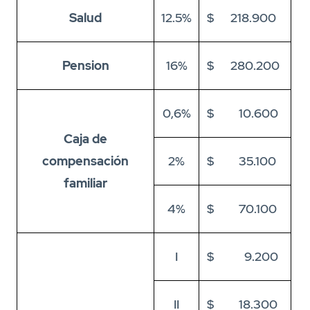
Salud
12.5%
$ 218.900
Pension
16%
$ 280.200
0,6%
$ 10.600
Caja de
compensación
2%
$ 35.100
familiar
4%
$ 70.100
I
$ 9.200
II
$ 18.300