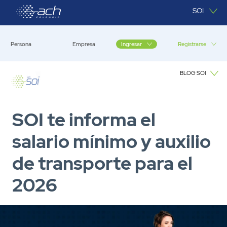
Saltar al contenido principal
SOI
Persona
Empresa
Registrarse
Ingresar
BLOG SOI
Blog SOI
SOI te informa el
salario mínimo y auxilio
de transporte para el
2026