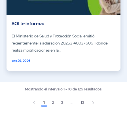
SOI te informa:
El Ministerio de Salud y Protección Social emitió
recientemente la aclaración 2025314003760611 donde
realiza modificaciones en la...
ene 29, 2026
Mostrando el intervalo 1 - 10 de 126 resultados.
1
2
3
...
13
Página
Página
Página
Página
Páginas intermedias Use TAB p