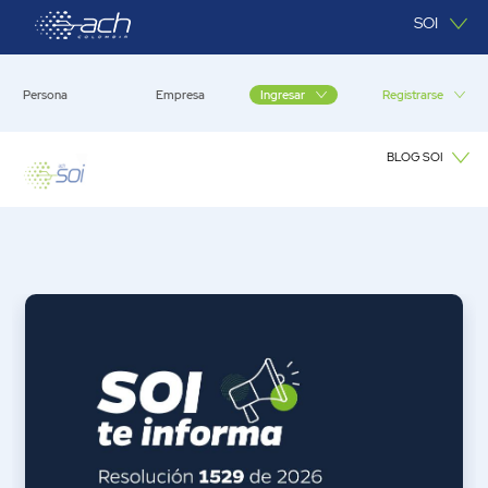
Saltar al contenido principal
SOI
Persona
Empresa
Registrarse
Ingresar
BLOG SOI
Blog SOI