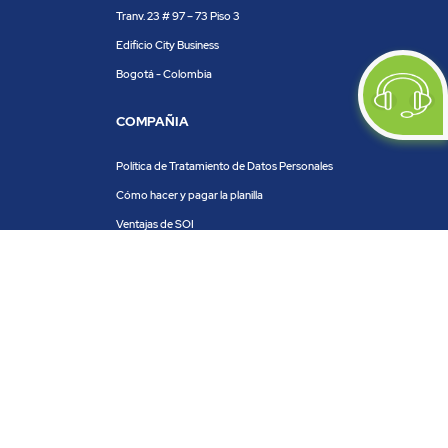
Tranv. 23 # 97 – 73 Piso 3
Edificio City Business
Bogotá - Colombia
COMPAÑIA
Política de Tratamiento de Datos Personales
Cómo hacer y pagar la planilla
Ventajas de SOI
Servicios de SOI
Calculadora de planilla
Centro de ayuda
Blog
Trabaja con nosotros
PRODUCTOS Y SERVICIOS