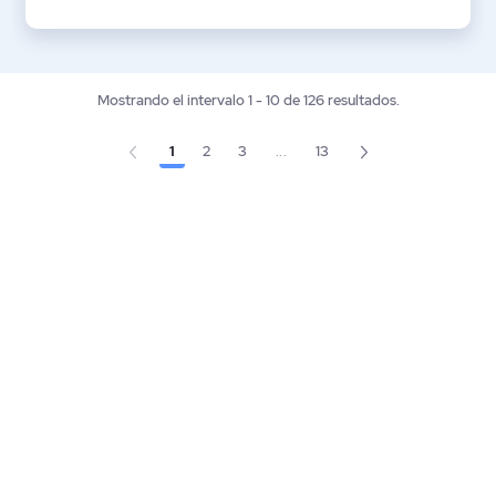
Mostrando el intervalo 1 - 10 de 126 resultados.
1
2
3
...
13
Página
Página
Página
Página
Páginas intermedias Use TAB p