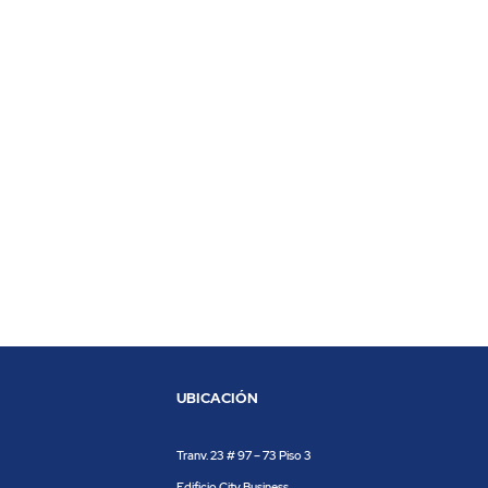
UBICACIÓN
Tranv. 23 # 97 – 73 Piso 3
Edificio City Business