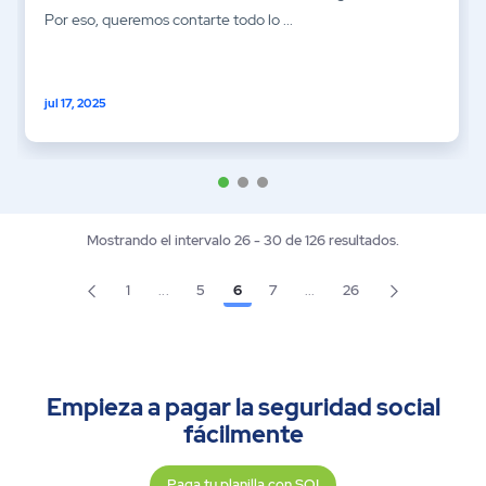
Por eso, queremos contarte todo lo ...
jul 17, 2025
Mostrando el intervalo 26 - 30 de 126 resultados.
1
...
5
6
7
...
26
Página
Página
Página
Página
Página
Páginas intermedias Use TAB para desplazarse.
Páginas intermedias Use T
Empieza a pagar la seguridad social
fácilmente
Paga tu planilla con SOI