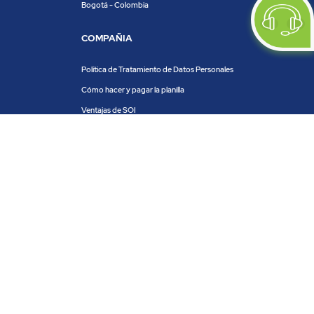
Bogotá - Colombia
COMPAÑIA
Política de Tratamiento de Datos Personales
Cómo hacer y pagar la planilla
Ventajas de SOI
Servicios de SOI
Calculadora de planilla
Centro de ayuda
Blog
Trabaja con nosotros
PRODUCTOS Y SERVICIOS
ACH COLOMBIA
PSE