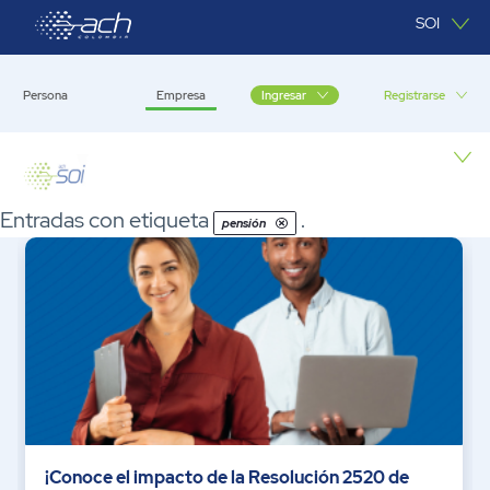
Saltar al contenido principal
SOI
Persona
Empresa
Registrarse
Ingresar
Empresa
Entradas con etiqueta
.
pensión
¡Conoce el impacto de la Resolución 2520 de