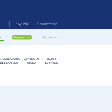
¿Ayuda?
Contáctenos
A
a
Registrarse
Ingresar
CALCULADORA
CENTRO DE
BLOG Y
DE PLANILLA
AYUDA
EVENTOS