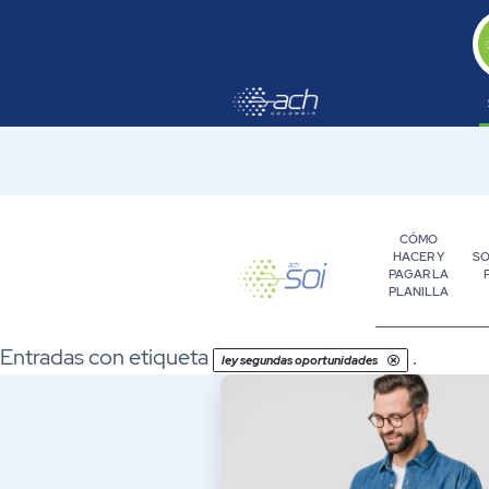
Saltar al contenido principal
CÓMO
HACER Y
SO
PAGAR LA
PLANILLA
Empresa
Entradas con etiqueta
.
ley segundas oportunidades