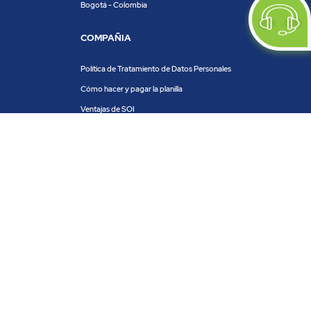
Bogotá - Colombia
COMPAÑIA
Política de Tratamiento de Datos Personales
Cómo hacer y pagar la planilla
Ventajas de SOI
Servicios de SOI
Calculadora de planilla
Centro de ayuda
Blog
Trabaja con nosotros
PRODUCTOS Y SERVICIOS
ACH COLOMBIA
PSE