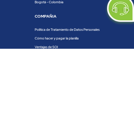
Bogotá - Colombia
COMPAÑIA
Política de Tratamiento de Datos Personales
Cómo hacer y pagar la planilla
Ventajas de SOI
Servicios de SOI
Calculadora de planilla
Centro de ayuda
Blog
Trabaja con nosotros
PRODUCTOS Y SERVICIOS
ACH COLOMBIA
PSE