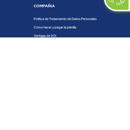
COMPAÑIA
Política de Tratamiento de Datos Personales
Cómo hacer y pagar la planilla
Ventajas de SOI
Servicios de SOI
Calculadora de planilla
Centro de ayuda
Blog
Trabaja con nosotros
PRODUCTOS Y SERVICIOS
ACH COLOMBIA
PSE