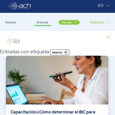
Saltar al contenido principal
SOI
Persona
Empresa
Registrarse
Ingresar
Empresa
Entradas con etiqueta
.
salarios
Capacitación:¿Cómo determinar el IBC para