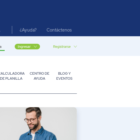
¿Ayuda?
Contáctenos
A
a
Registrarse
Ingresar
CALCULADORA
CENTRO DE
BLOG Y
DE PLANILLA
AYUDA
EVENTOS