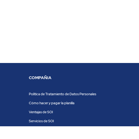
COMPAÑIA
Política de Tratamiento de Datos Personales
Cómo hacer y pagar la planilla
Ventajas de SOI
Servicios de SOI
Calculadora de planilla