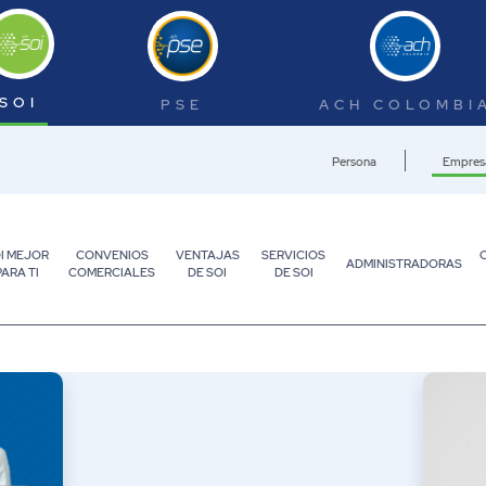
SOI
PSE
ACH COLOMBI
Persona
Empres
I MEJOR
CONVENIOS
VENTAJAS
SERVICIOS
ADMINISTRADORAS
PARA TI
COMERCIALES
DE SOI
DE SOI