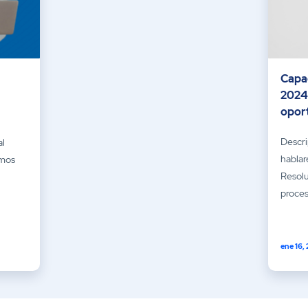
Capa
2024
opor
Descri
al
hablar
amos
Resol
proces
ene 16,