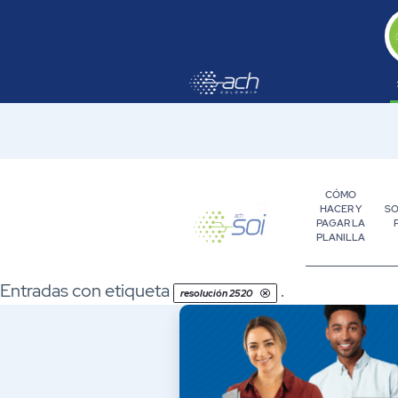
Saltar al contenido principal
CÓMO
HACER Y
SO
PAGAR LA
PLANILLA
Empresa
Entradas con etiqueta
.
resolución 2520