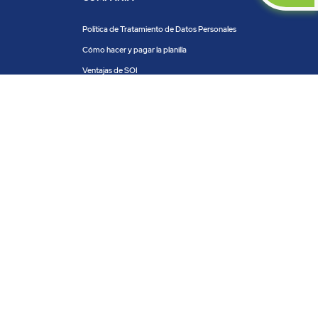
Política de Tratamiento de Datos Personales
Cómo hacer y pagar la planilla
Ventajas de SOI
Servicios de SOI
Calculadora de planilla
Centro de ayuda
Blog
Trabaja con nosotros
PRODUCTOS Y SERVICIOS
ACH COLOMBIA
PSE