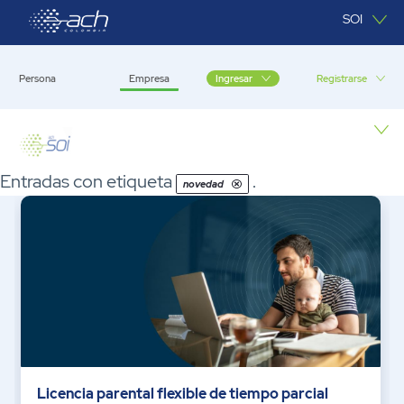
Saltar al contenido principal
SOI
Persona
Empresa
Registrarse
Ingresar
Empresa
Entradas con etiqueta
.
novedad
Licencia parental flexible de tiempo parcial