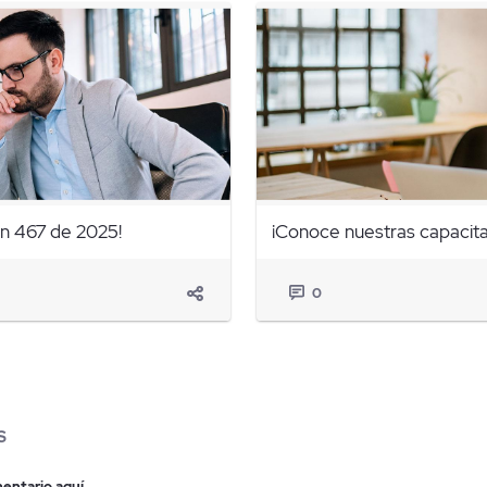
ón 467 de 2025!
¡Conoce nuestras capacita
0
S
entario aquí.