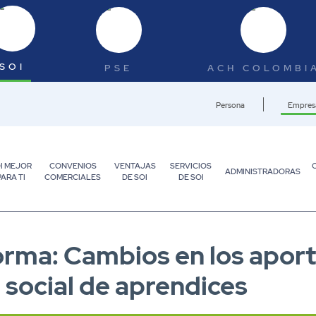
SOI
PSE
ACH COLOMBI
Persona
Empres
I MEJOR
CONVENIOS
VENTAJAS
SERVICIOS
ADMINISTRADORAS
PARA TI
COMERCIALES
DE SOI
DE SOI
forma: Cambios en los apor
 social de aprendices