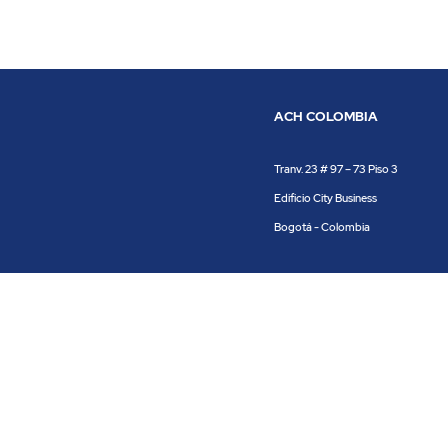
ACH COLOMBIA
Tranv. 23 # 97 – 73 Piso 3
Edificio City Business
Bogotá - Colombia
Vigilado