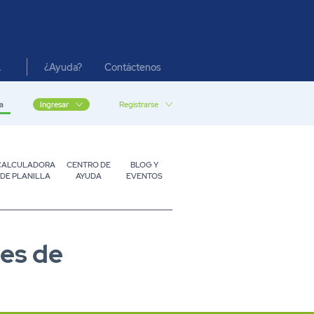
¿Ayuda?
Contáctenos
A
a
Registrarse
Ingresar
CALCULADORA
CENTRO DE
BLOG Y
DE PLANILLA
AYUDA
EVENTOS
tes de