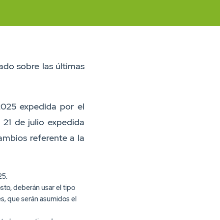
do sobre las últimas
2025 expedida por el
21 de julio expedida
cambios referente a la
25.
osto, deberán usar el tipo
es, que serán asumidos el
rtarlo como tipo de
RL y Parafiscales) se hace