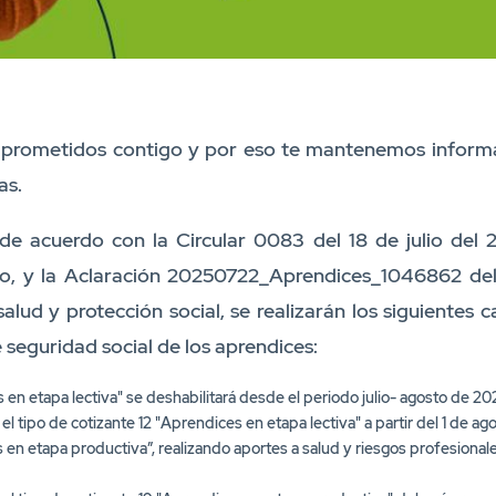
rometidos contigo y por eso te mantenemos informa
as.
e acuerdo con la Circular 0083 del 18 de julio del 
ajo, y la Aclaración 20250722_Aprendices_1046862 del 
salud y protección social, se realizarán los siguientes 
 seguridad social de los aprendices:
 en etapa lectiva" se deshabilitará desde el periodo julio- agosto de 20
el tipo de cotizante 12 "Aprendices en etapa lectiva" a partir del 1 de ag
 en etapa productiva”, realizando aportes a salud y riesgos profesional
 el tipo de cotizante 19 "Aprendices en etapa productiva" deberán repo
con sus respectivos aportes según su obligatoriedad (Salud, pensión, A