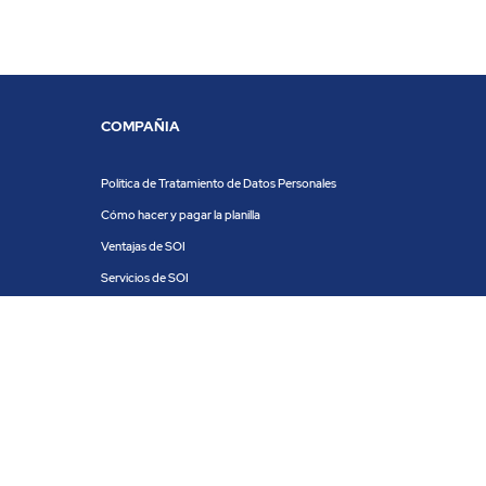
COMPAÑIA
Política de Tratamiento de Datos Personales
Cómo hacer y pagar la planilla
Ventajas de SOI
Servicios de SOI
Calculadora de planilla
Centro de ayuda
Blog
Trabaja con nosotros
 Superintendencia Financiera de Colombia. ACH Colombia S.A. Todos los derechos reserva