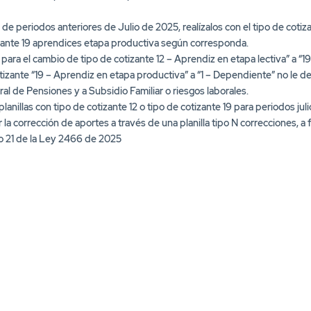
de periodos anteriores de Julio de 2025, realízalos con el tipo de coti
tizante 19 aprendices etapa productiva según corresponda.
para el cambio de tipo de cotizante 12 – Aprendiz en etapa lectiva” a “1
tizante “19 – Aprendiz en etapa productiva” a “1 – Dependiente” no le 
al de Pensiones y a Subsidio Familiar o riesgos laborales.
 planillas con tipo de cotizante 12 o tipo de cotizante 19 para periodos ju
 la corrección de aportes a través de una planilla tipo N correcciones, a
ulo 21 de la Ley 2466 de 2025