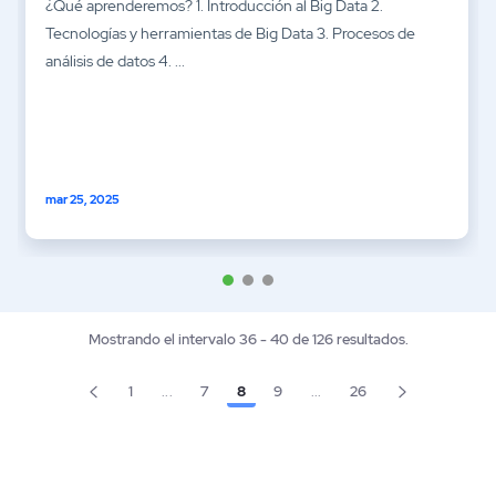
¿Qué aprenderemos? 1. Introducción al Big Data 2.
Tecnologías y herramientas de Big Data 3. Procesos de
análisis de datos 4. ...
mar 25, 2025
Mostrando el intervalo 36 - 40 de 126 resultados.
1
...
7
8
9
...
26
Página
Página
Página
Página
Página
Páginas intermedias Use TAB para desplazarse.
Páginas intermedias Use T