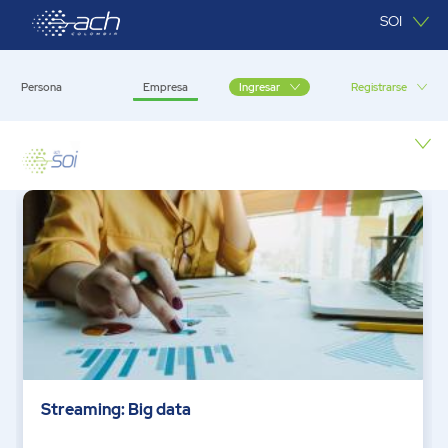
Saltar al contenido principal
SOI
Persona
Empresa
Registrarse
Ingresar
Empresa
Streaming: Big data