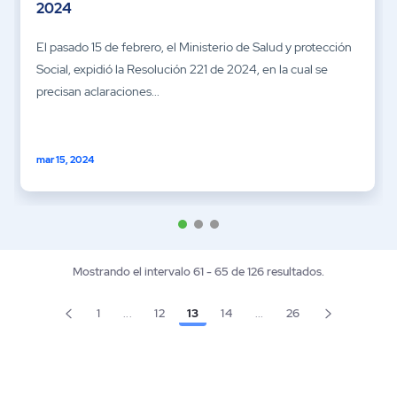
2024
El pasado 15 de febrero, el Ministerio de Salud y protección
Social, expidió la Resolución 221 de 2024, en la cual se
precisan aclaraciones...
mar 15, 2024
Mostrando el intervalo 61 - 65 de 126 resultados.
1
...
12
13
14
...
26
Página
Página
Página
Página
Página
Páginas intermedias Use TAB para desplazarse.
Páginas intermedias Use