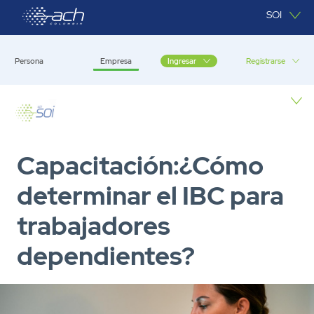
Saltar al contenido principal
SOI
Persona
Empresa
Registrarse
Ingresar
Empresa
Capacitación:¿Cómo
determinar el IBC para
trabajadores
dependientes?