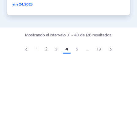
ene 24, 2025
Mostrando el intervalo 31 - 40 de 126 resultados.
1
2
3
4
5
...
13
Página
Página
Página
Página
Página
Página
Páginas intermedias Use 