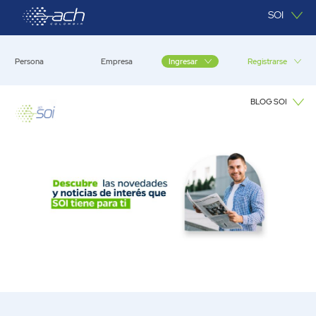
Saltar al contenido principal
SOI
Persona
Empresa
Registrarse
Ingresar
BLOG SOI
Blog SOI