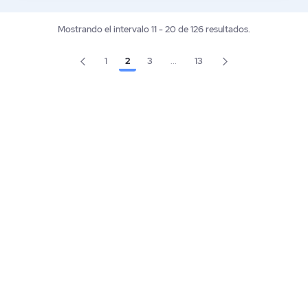
Mostrando el intervalo 11 - 20 de 126 resultados.
1
2
3
...
13
Página
Página
Página
Página
Páginas intermedias Use TAB pa