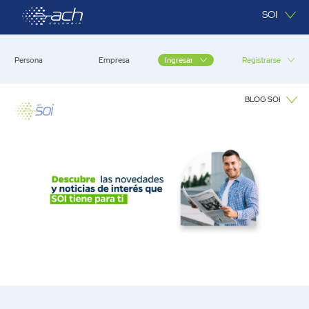
Saltar al contenido principal
SOI
Persona
Empresa
Registrarse
Ingresar
BLOG SOI
Blog SOI