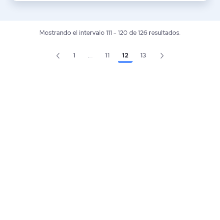
Mostrando el intervalo 111 - 120 de 126 resultados.
1
...
11
12
13
Página
Página
Página
Página
Páginas intermedias Use TAB para desplaz