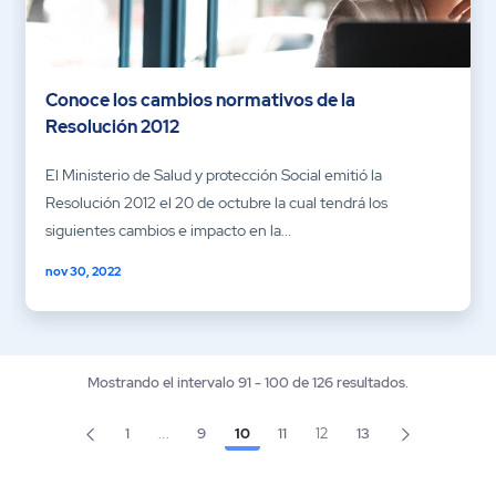
Conoce los cambios normativos de la
Resolución 2012
El Ministerio de Salud y protección Social emitió la
Resolución 2012 el 20 de octubre la cual tendrá los
siguientes cambios e impacto en la...
nov 30, 2022
Mostrando el intervalo 91 - 100 de 126 resultados.
1
...
9
10
11
12
13
Página
Página
Página
Página
Página
Página
Páginas intermedias Use TAB para desplazarse.