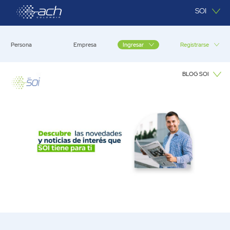
Saltar al contenido principal
SOI
Persona
Empresa
Registrarse
Ingresar
BLOG SOI
Blog SOI