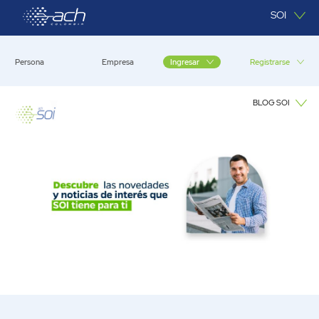
Saltar al contenido principal
SOI
Persona
Empresa
Registrarse
Ingresar
BLOG SOI
Blog SOI