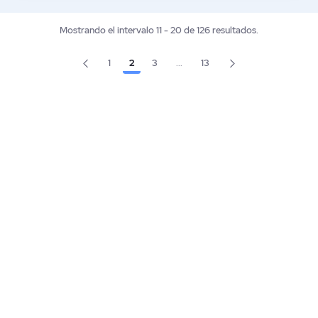
Mostrando el intervalo 11 - 20 de 126 resultados.
1
2
3
...
13
Página
Página
Página
Página
Páginas intermedias Use TAB pa