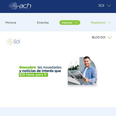
Saltar al contenido principal
SOI
Persona
Empresa
Registrarse
Ingresar
BLOG SOI
Blog SOI