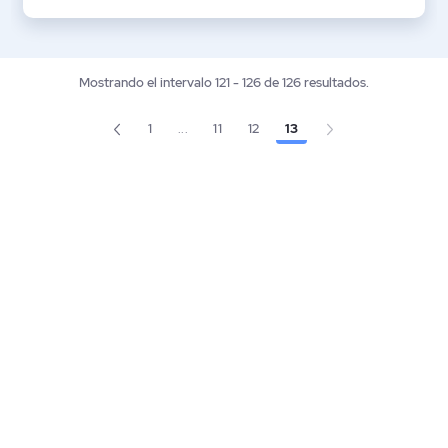
Mostrando el intervalo 121 - 126 de 126 resultados.
1
...
11
12
13
Página
Página
Página
Página
Páginas intermedias Use TAB para desplaz