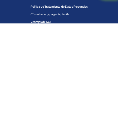
Política de Tratamiento de Datos Personales
Cómo hacer y pagar la planilla
Ventajas de SOI
Servicios de SOI
Calculadora de planilla
Centro de ayuda
Blog
Trabaja con nosotros
PRODUCTOS Y SERVICIOS
ACH COLOMBIA
PSE