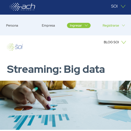
Saltar al contenido principal
SOI
Persona
Empresa
Registrarse
Ingresar
BLOG SOI
Blog SOI
Streaming: Big data