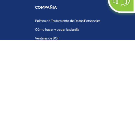
COMPAÑIA
Política de Tratamiento de Datos Personales
Cómo hacer y pagar la planilla
Ventajas de SOI
Servicios de SOI
Calculadora de planilla
Centro de ayuda
Blog
Trabaja con nosotros
PRODUCTOS Y SERVICIOS
ACH COLOMBIA
PSE