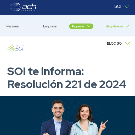
Saltar al contenido principal
SOI
Persona
Empresa
Registrarse
Ingresar
BLOG SOI
Blog SOI
SOI te informa:
Resolución 221 de 2024