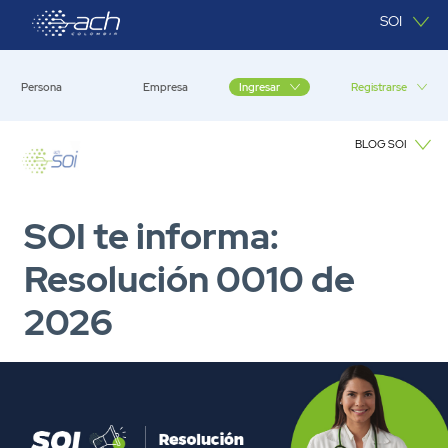
Saltar al contenido principal
SOI
Persona
Empresa
Registrarse
Ingresar
BLOG SOI
Blog SOI
SOI te informa:
Resolución 0010 de
2026