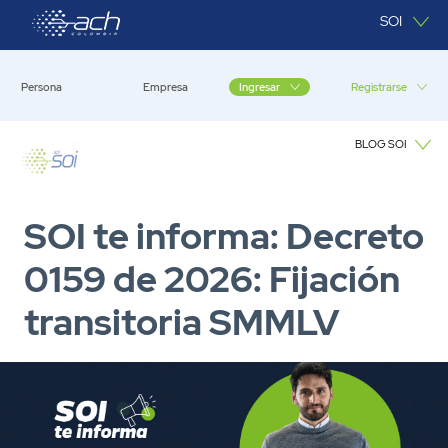
Saltar al contenido principal
SOI
Persona
Empresa
Registrarse
Ingresar
BLOG SOI
Blog SOI
SOI te informa: Decreto
0159 de 2026: Fijación
transitoria SMMLV