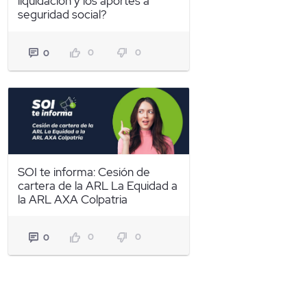
liquidación y los aportes a
seguridad social?
0
0
0
SOI te informa: Cesión de
cartera de la ARL La Equidad a
la ARL AXA Colpatria
0
0
0