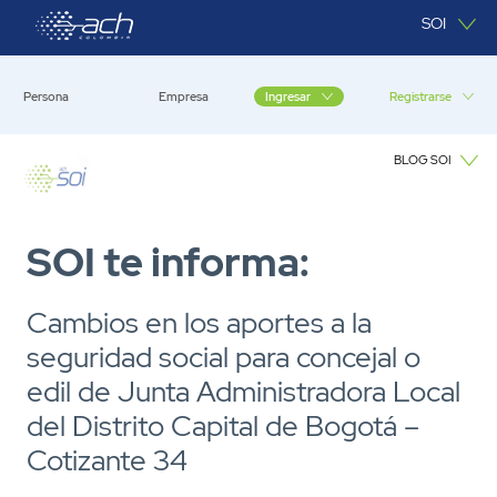
Saltar al contenido principal
SOI
Persona
Empresa
Registrarse
Ingresar
BLOG SOI
Blog SOI
SOI te informa:
Cambios en los aportes a la
seguridad social para concejal o
edil de Junta Administradora Local
del Distrito Capital de Bogotá –
Cotizante 34