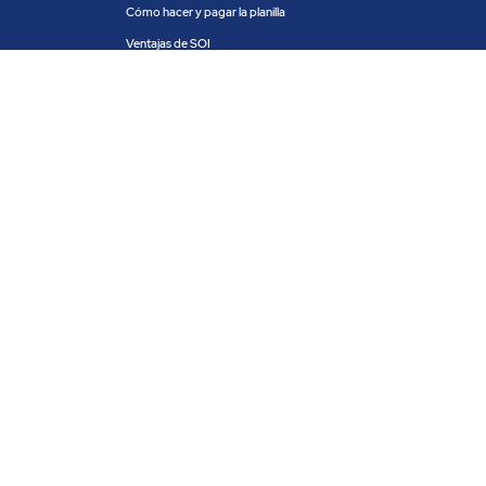
Cómo hacer y pagar la planilla
Ventajas de SOI
Servicios de SOI
Calculadora de planilla
Centro de ayuda
Blog
Trabaja con nosotros
PRODUCTOS Y SERVICIOS
ACH COLOMBIA
PSE
Vigilado Superintendencia Financiera de Colombia. ACH Colombia S.A. Todos los
derechos reservados 2020.