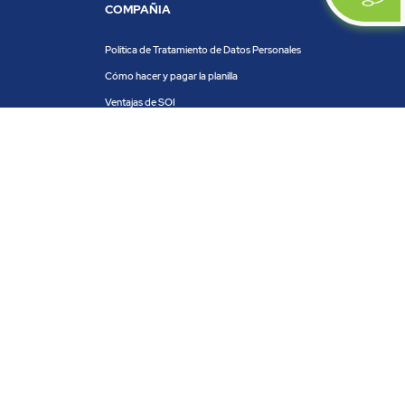
COMPAÑIA
Política de Tratamiento de Datos Personales
Cómo hacer y pagar la planilla
Ventajas de SOI
Servicios de SOI
Calculadora de planilla
Centro de ayuda
Blog
Trabaja con nosotros
PRODUCTOS Y SERVICIOS
ACH COLOMBIA
PSE