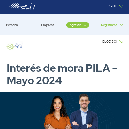
Saltar al contenido principal
SOI
Persona
Empresa
Registrarse
Ingresar
BLOG SOI
Blog SOI
Interés de mora PILA –
Mayo 2024