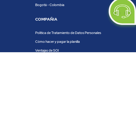
Bogotá - Colombia
COMPAÑIA
Política de Tratamiento de Datos Personales
Cómo hacer y pagar la planilla
Ventajas de SOI
Servicios de SOI
Calculadora de planilla
Centro de ayuda
Blog
Trabaja con nosotros
PRODUCTOS Y SERVICIOS
ACH COLOMBIA
PSE