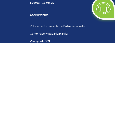
Bogotá - Colombia
COMPAÑIA
Política de Tratamiento de Datos Personales
Cómo hacer y pagar la planilla
Ventajas de SOI
Servicios de SOI
Calculadora de planilla
Centro de ayuda
Blog
Trabaja con nosotros
PRODUCTOS Y SERVICIOS
ACH COLOMBIA
PSE