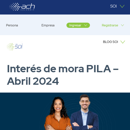
Saltar al contenido principal
SOI
Persona
Empresa
Registrarse
Ingresar
BLOG SOI
Blog SOI
Interés de mora PILA –
Abril 2024