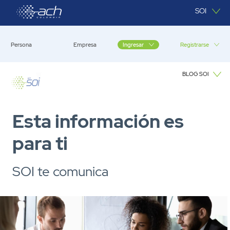
Saltar al contenido principal
SOI
Persona
Empresa
Registrarse
Ingresar
BLOG SOI
Blog SOI
Esta información es
para ti
SOI te comunica