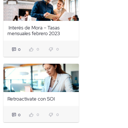
Interés de Mora – Tasas
mensuales febrero 2023
0
0
0
Retroactívate con SOI
0
0
0