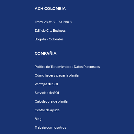
ACH COLOMBIA
Tranv. 23 # 97 – 73 Piso 3
Edificio City Business
Bogotá - Colombia
COMPAÑIA
Política de Tratamiento de Datos Personales
Cómo hacer y pagar la planilla
Ventajas de SOI
Servicios de SOI
Calculadora de planilla
Centro de ayuda
Blog
Trabaja con nosotros