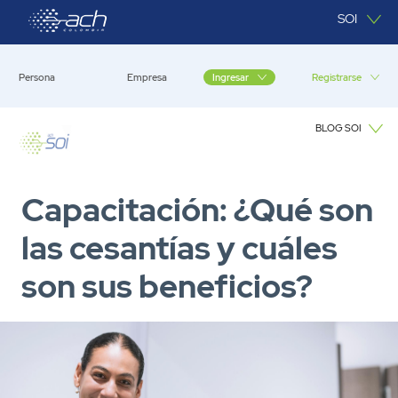
Saltar al contenido principal
SOI
Persona
Empresa
Registrarse
Ingresar
BLOG SOI
Blog SOI
Capacitación: ¿Qué son
las cesantías y cuáles
son sus beneficios?