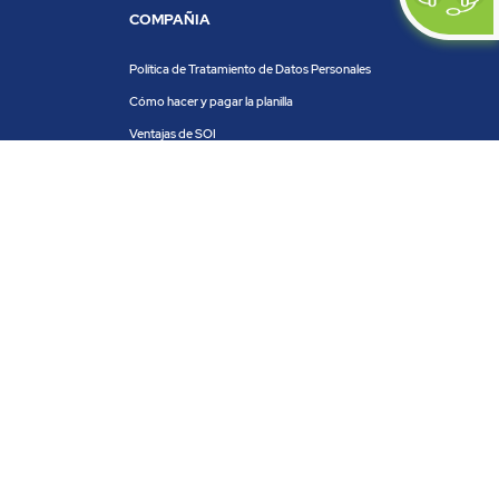
COMPAÑIA
Política de Tratamiento de Datos Personales
Cómo hacer y pagar la planilla
Ventajas de SOI
Servicios de SOI
Calculadora de planilla
Centro de ayuda
Blog
Trabaja con nosotros
PRODUCTOS Y SERVICIOS
ACH COLOMBIA
PSE