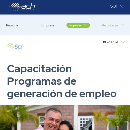
Saltar al contenido principal
SOI
Persona
Empresa
Registrarse
Ingresar
BLOG SOI
Blog SOI
Capacitación
Programas de
generación de empleo