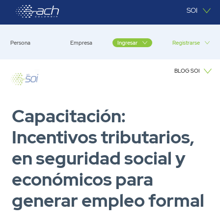
Saltar al contenido principal
SOI
Persona
Empresa
Registrarse
Ingresar
BLOG SOI
Blog SOI
Capacitación:
Incentivos tributarios,
en seguridad social y
económicos para
generar empleo formal