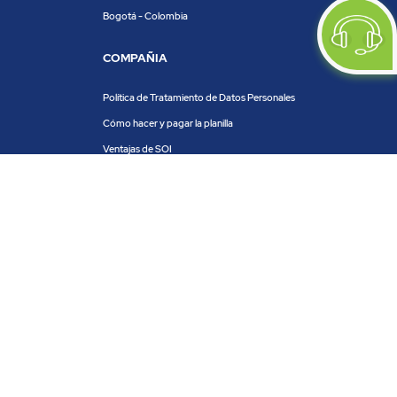
Bogotá - Colombia
COMPAÑIA
Política de Tratamiento de Datos Personales
Cómo hacer y pagar la planilla
Ventajas de SOI
Servicios de SOI
Calculadora de planilla
Centro de ayuda
Blog
Trabaja con nosotros
PRODUCTOS Y SERVICIOS
ACH COLOMBIA
PSE