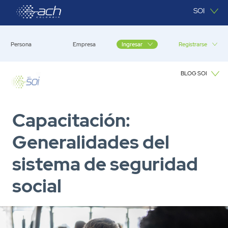
Saltar al contenido principal
SOI
Persona
Empresa
Registrarse
Ingresar
BLOG SOI
Blog SOI
Capacitación:
Generalidades del
sistema de seguridad
social