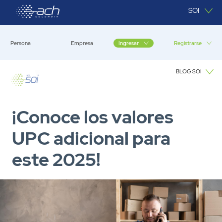
Saltar al contenido principal
SOI
Persona
Empresa
Registrarse
Ingresar
BLOG SOI
Blog SOI
¡Conoce los valores
UPC adicional para
este 2025!